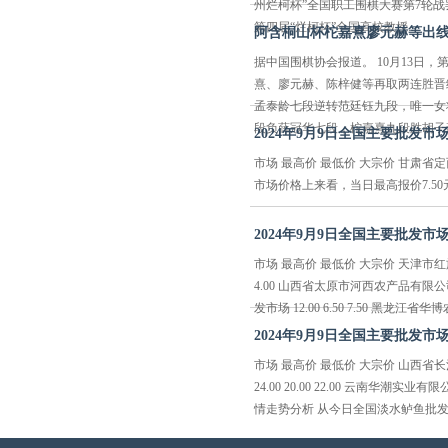
州烂柯杯”全国职工围棋大赛第7轮战
第四届“烂柯杯”全国高校教授...
阿含桐山杯柁嘉熹廖元赫等出线
据中国围棋协会报道。 10月13日
熹、廖元赫、陈梓健等再取两连胜晋
孟泰龄七段逆转范廷钰九段，唯一女
段负薛冠华七段，柁嘉熹九段胜胡子豪六
2024年9月9日全国主要批发
市场 最高价 最低价 大宗价 甘肃省定
市场价格上来看，当日最高报价7.50元
2024年9月9日全国主要批发
市场 最高价 最低价 大宗价 天津市红旗农
4.00 山西省太原市河西农产品有限公司 1
发市场 12.00 6.50 7.50 黑龙江省华
2024年9月9日全国主要批发
市场 最高价 最低价 大宗价 山西省长治
24.00 20.00 22.00 云南华潮实业有
情走势分析 从今日全国淡水鲈鱼批发市