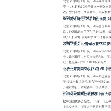
北京时间10月13日晚，2024阿
赛中，林诗栋1-3负于日本一哥张
收获并列季军，而在女单、男双和女双
斯塔纳举行。赛事共分为男...
全锦赛许昕进8强后因伤退赛 
北京时间10月13日晚，2024全国
后，他因伤退出了下午的1/4决赛。
10月11日-19日在鄂尔多斯市体育
午进行的男单...
武网郑钦文1-2遗憾收获亚军 
北京时间10月13日晚，2024WTA1
卡，遗憾摘亚，对后者4战皆负。 而
冠，也是第7个WTA1000级别冠军
北极公开赛国羽收获3冠1亚 
北京时间10月13日晚，2024年
圣书/谭宁和冯彦哲/黄东萍分获女单、
万达市举行。本站赛事，国羽共派出了
是5个单项的决赛，其...
烂柯杯全国高校教授赛中南大
据中国围棋协会报道。 10月13日
上海交大队、浙江大学队分别获得冠军