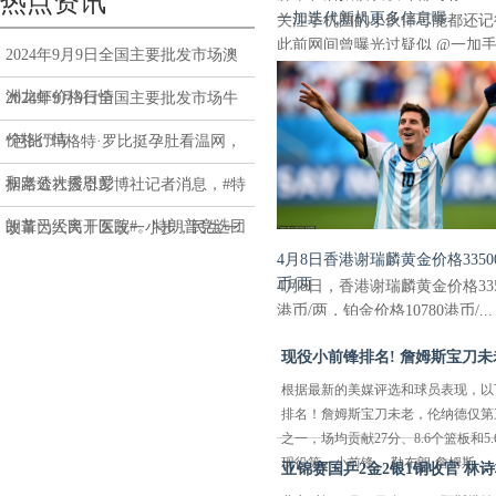
热点资讯
一加迭代新机更多信息曝
关注手机圈的小伙伴可能都还记
此前网间曾曝光过疑似 @一加
2024年9月9日全国主要批发市场澳
包括数...
洲龙虾价格行情
2024年9月9日全国主要批发市场牛
价格行情
“芭比”玛格特·罗比挺孕肚看温网，
和老公大秀恩爱
据路透社援引彭博社记者消息，#特
朗普已经离开医院#。特朗普竞选团
改革为人民丨医改一小步，民生一
4月8日香港谢瑞麟黄金价格3350
队刚
大步
币/两
4月8日，香港谢瑞麟黄金价格335
港币/两，铂金价格10780港币/...
现役小前锋排名! 詹姆斯宝刀未老
根据最新的美媒评选和球员表现，以
排名！詹姆斯宝刀未老，伦纳德仅第
之一，场均贡献27分、8.6个篮板
现役第一小前锋。 勒布朗·詹姆斯...
亚锦赛国乒2金2银1铜收官 林诗